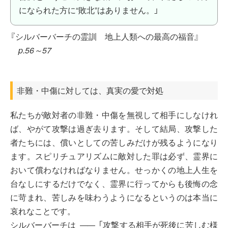
になられた方に“敗北”はありません。」
『シルバーバーチの霊訓 地上人類への最高の福音』
p.56～57
非難・中傷に対しては、真実の愛で対処
私たちが敵対者の非難・中傷を無視して相手にしなけれ
ば、やがて攻撃は過ぎ去ります。そして結局、攻撃した
者たちには、償いとしての苦しみだけが残るようになり
ます。スピリチュアリズムに敵対した罪は必ず、霊界に
おいて償わなければなりません。せっかくの地上人生を
台なしにするだけでなく、霊界に行ってからも後悔の念
に苛まれ、苦しみを味わうようになるというのは本当に
哀れなことです。
シルバーバーチは
「攻撃する相手が死後に苦しむ様
――