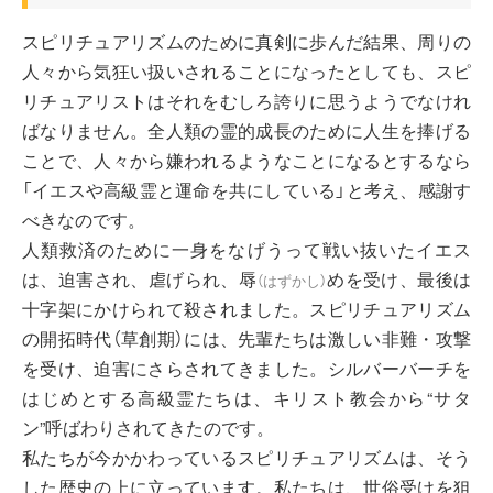
スピリチュアリズムのために真剣に歩んだ結果、周りの
人々から気狂い扱いされることになったとしても、スピ
リチュアリストはそれをむしろ誇りに思うようでなけれ
ばなりません。全人類の霊的成長のために人生を捧げる
ことで、人々から嫌われるようなことになるとするなら
「イエスや高級霊と運命を共にしている」と考え、感謝す
べきなのです。
人類救済のために一身をなげうって戦い抜いたイエス
は、迫害され、虐げられ、
辱
めを受け、最後は
（
はずかし
）
十字架にかけられて殺されました。スピリチュアリズム
の開拓時代（草創期）には、先輩たちは激しい非難・攻撃
を受け、迫害にさらされてきました。シルバーバーチを
はじめとする高級霊たちは、キリスト教会から“サタ
ン”呼ばわりされてきたのです。
私たちが今かかわっているスピリチュアリズムは、そう
した歴史の上に立っています。私たちは、世俗受けを狙