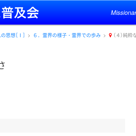
Missionar
の思想［Ⅰ］
６．霊界の様子・霊界での歩み
（４）純粋
さ