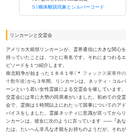
５）幽体離脱現象とシルバーコード
リンカーンと交霊会
アメリカ大統領リンカーンが、霊界通信に大きな関心を
持っていたことは、つとに有名です。それにまつわるエ
ピソードを１つ紹介します。
南北戦争が始まった１８６１年
（
＊
フォックス家事件の
十数年後）
から３年間、リンカーンは、ネッティ・コルバ
ーンという若い女性霊媒による交霊会を催しています。
交霊会には常に大勢の同席者がいました。初めての交霊
会で、霊側は１時間以上にわたって国事についてのアド
バイスをしました。霊媒ネッティに意識が戻ってからリ
ンカーンは、彼女に次のように言っています
「あな
――
たは、たいへん非凡な才能をお持ちのようだが、それが