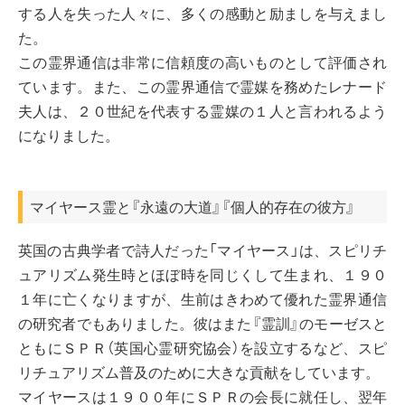
する人を失った人々に、多くの感動と励ましを与えまし
た。
この霊界通信は非常に信頼度の高いものとして評価され
ています。また、この霊界通信で霊媒を務めたレナード
夫人は、２０世紀を代表する霊媒の１人と言われるよう
になりました。
マイヤース霊と『永遠の大道』『個人的存在の彼方』
英国の古典学者で詩人だった「マイヤース」は、スピリチ
ュアリズム発生時とほぼ時を同じくして生まれ、１９０
１年に亡くなりますが、生前はきわめて優れた霊界通信
の研究者でもありました。彼はまた『霊訓』のモーゼスと
ともにＳＰＲ（英国心霊研究協会）を設立するなど、スピ
リチュアリズム普及のために大きな貢献をしています。
マイヤースは１９００年にＳＰＲの会長に就任し、翌年