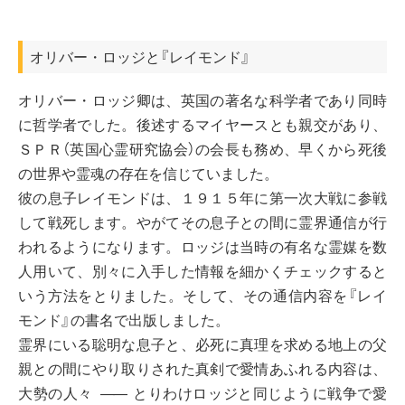
オリバー・ロッジと『レイモンド』
オリバー・ロッジ卿は、英国の著名な科学者であり同時
に哲学者でした。後述するマイヤースとも親交があり、
ＳＰＲ（英国心霊研究協会）の会長も務め、早くから死後
の世界や霊魂の存在を信じていました。
彼の息子レイモンドは、１９１５年に第一次大戦に参戦
して戦死します。やがてその息子との間に霊界通信が行
われるようになります。ロッジは当時の有名な霊媒を数
人用いて、別々に入手した情報を細かくチェックすると
いう方法をとりました。そして、その通信内容を『レイ
モンド』の書名で出版しました。
霊界にいる聡明な息子と、必死に真理を求める地上の父
親との間にやり取りされた真剣で愛情あふれる内容は、
大勢の人々
とりわけロッジと同じように戦争で愛
――