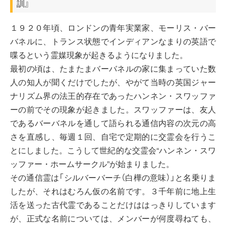
訓』
１９２０年頃、ロンドンの青年実業家、モーリス・バー
バネルに、トランス状態でインディアンなまりの英語で
喋るという霊媒現象が起きるようになりました。
最初の頃は、たまたまバーバネルの家に集まっていた数
人の知人が聞くだけでしたが、やがて当時の英国ジャー
ナリズム界の法王的存在であったハンネン・スワッファ
ーの前でその現象が起きました。スワッファーは、友人
であるバーバネルを通して語られる通信内容の次元の高
さを直感し、毎週１回、自宅で定期的に交霊会を行うこ
とにしました。こうして世紀的な交霊会“ハンネン・スワ
ッファー・ホームサークル”が始まりました。
その通信霊は「シルバーバーチ（白樺の意味）」と名乗りま
したが、それはむろん仮の名前です。３千年前に地上生
活を送った古代霊であることだけははっきりしています
が、正式な名前については、メンバーが何度尋ねても、