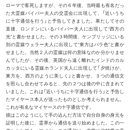
ローマで客死しますが、その６年後、当時最も有名だっ
た大霊媒パイパー夫人の交霊会に出現して、「近いうち
に十字通信を行う」と予告してきました。果たしてその
直後、ロンドンにいるパイパー夫人に出現して“西方の
光”と書かせました。その３時間後、ケンブリッジにいる
別の霊媒ウェラー夫人に出現して“東方はバラ色”と書か
せました。当然２人の霊媒は何の意味なのか分かりませ
んでしたが、その後、英国から遠く離れたインドのカル
カッタにいる霊媒ホランド夫人に出現して「夕焼けが、
東方を、西方のように美しく」と書かせ、３つの通信文
を照らし合わせてみると、先の２つは後の中に含まれて
いました。これは「近いうちに十字通信を行う」と予告し
たマイヤース本人が送ったものとしか考えられません。
これが有名なマイヤースの十字通信です。
彼はこのようにして手の込んだ方法で自分自身の身元を
証明した後に、霊界から通信を送り始めました。この一