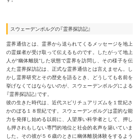
スウェーデンボルグの『霊界探訪記』
霊界通信とは、霊界から送られてくるメッセージを地上
の霊媒者が受け取って伝えるものです。したがって地上
人が“幽体離脱”した状態で霊界を訪問し、その様子を伝
えた霊界探訪記は、正式な霊界通信とは言えません。し
かし霊界研究とその歴史を語るとき、どうしても名前を
挙げなくてはならないのが、スウェーデンボルグによる
『霊界探訪記』です。
彼の生きた時代は、近代スピリチュアリズムを１世紀さ
かのぼる１８世紀です。スウェーデンボルグは霊的な能
力を発揮し始める以前に、人望厚い科学者として、押し
も押されもしない専門的地位と社会的名声を築いていま
した。その彼が５６歳のときに幽体離脱体験をするよう