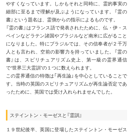
やすくなっています。しかもそれと同時に、霊的事実の
細部に至るまで理解が及ぶようになっています。『霊の
書』という題名は、霊側からの指示によるものです。
『霊の書』はフランス語で発表されたために、仏・伊・ス
ペインなどラテン諸国やブラジルなど南米に広がること
になりました。特にブラジルでは、その信奉者が２千万
人とも言われ、空前の影響力を持っていました。『霊の
書』は、スピリチュアリズム史上、第一級の霊界通信
で“世界三大霊訓”の１つに数えられます。
この霊界通信の特徴は「再生論」を中心としていることで
す。当時の英国のスピリチュアリズムが再生論否定であ
ったために、英国では受け入れられませんでした。
ステイントン・モーゼスと『霊訓』
１９世紀後半、英国に登場したステイントン・モーゼス