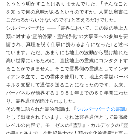
とうとう明かすことはありませんでした。「そんなこと
を知って何の意味があるというのですか。人間は肩書に
こだわるからいけないのです」と答えるだけでした。
シルバーバーチは
「霊界において、この度の地上人
――
類に対する“霊的啓蒙・霊的浄化”の大事業への参加を要
請され、真理を説く仕事に携わるようになった」と述べ
ています。ただ、あまりにも地上の波動から懸け離れた
高い世界にいるために、直接地上の霊媒にコンタクトす
ることができません。そこで霊界側の霊媒としてインデ
ィアンを立て、この霊体を使用して、地上の霊媒バーバ
ネルを支配して通信を送ることになったのです。以来、
バーバネルが他界する１９８１年までの６０年間にわた
り、霊界通信が続けられました。
その間に語られた霊的教訓は、『
シルバーバーチの霊訓
』
として出版されています。それは霊界通信として最高級
レベルの内容で、モーゼスの『霊訓』・カルデックの『霊
の書』と並んで、今世紀最大の“人類の文化的遺産”と言っ