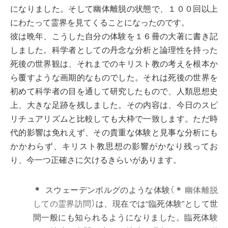
になりました。そして幽体離脱の状態で、１００回以上
にわたって霊界を見てくることになったのです。
彼は晩年、こうした自分の体験を１６冊の大著に書き記
しました。科学者としての丹念な分析と論理性を持った
死後の世界観は、それまでのキリスト教の考えを根本か
ら覆すような画期的なものでした。それは死後の世界を
初めて科学者の目を通して研究したもので、人類思想史
上、大きな足跡を残しました。その内容は、今日のスピ
リチュアリズムと比較しても大枠で一致します。ただ時
代的影響は免れえず、その貴重な体験と見事な分析にも
かかわらず、キリスト教思想の影響がかなり残ってお
り、今一つ正確さに欠けるきらいがあります。
＊
スウェーデンボルグのような体験
（
＊
幽体離脱
しての霊界訪問）
は、現在では“臨死体験”として世
間一般にも知られるようになりました。臨死体験