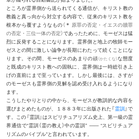
ところが霊界側から送られてくる通信が、キリスト教の
教義と真っ向から対立する内容で、従来のキリスト教を
根本から覆すようなもの
（
＊
原罪の否定・イエスの贖罪
の否定・三位一体の否定）
であったために、モーゼスは猛
烈に反発することになります。霊界側と地上の牧師モー
ゼスとの間に激しい論争が長期にわたって続くことにな
ります。その間、モーゼスのあまりの
頑
な態度
（
かたくな
）
と既成のキリスト教への固執に、霊界側は一時総引き上
げの直前にまで至っています。しかし最後には、さすが
のモーゼスも霊界側の見解を認め受け入れるようになり
ます。
こうしたやりとりの中から、モーゼスが教訓的な内容を
選びまとめたものが、１８８３年に出版された『
霊訓
』で
す。この『霊訓』はスピリチュアリズム史上、第一級の霊
界通信で“霊訓（霊の教え）中の霊訓”
“スピリチュア
――
リズムのバイブル”と言われています。