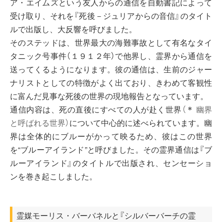
ア・エイムズという友人からの通信を自動書記によって
受け取り、それを『死後－ジュリアからの音信』のタイト
ルで出版し、大反響を呼びました。
そのステッドは、世界最大の海難事故として有名なタイ
タニック号事件（１９１２年）で他界し、霊界から通信を
送ってくるようになります。彼の通信は、生前のジャー
ナリストとしての特徴がよく出ており、きわめて客観性
に富んだ見事な死後の世界の現地報告となっています。
通信内容は、死の直後にすべての人が赴く世界
（
＊
幽界
と呼ばれる世界）
について中心的に述べられています。幽
界は全体的にブルーがかって映るため、彼はこの世界
を“ブルーアイランド”と呼びました。その霊界通信は『ブ
ルーアイランド』のタイトルで出版され、センセーショ
ンを巻き起こしました。
霊媒モーリス・バーバネルと『シルバーバーチの霊