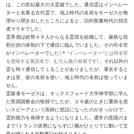
は、この世紀最大の大霊媒でした。通信霊はインペレー
ターと名乗る古代霊で、地上時代の名前をモーゼスが無
理やり聞き出したところによると、旧約聖書時代の預言
者マラキでした。
霊界側は総勢４９人からなる霊団を組織して、厳格な役
割分担の体制の下で通信に臨んでいました。その司令官
がインペレーターでした
（
＊
“インペレーター”とは司令官
を意味する英語名で、むろん仮の名前です）
。それ以外の
霊も時々通信してくることがありましたが、署名すると
きは皆、仮の名前を使い、地上時代の名前は使っていま
せん。
霊媒者モーゼスは、オックスフォード大学神学部に学ん
だ英国国教会の牧師でしたが、２９歳のときに重病を患
いスピーアという医師に世話になったのがきっかけで、
霊的能力を発揮するようになりました。通常の意識のま
まで（トランス状態にならずに）腕がひとりでに動いて文
章が綴られる自動書記が始まりました。