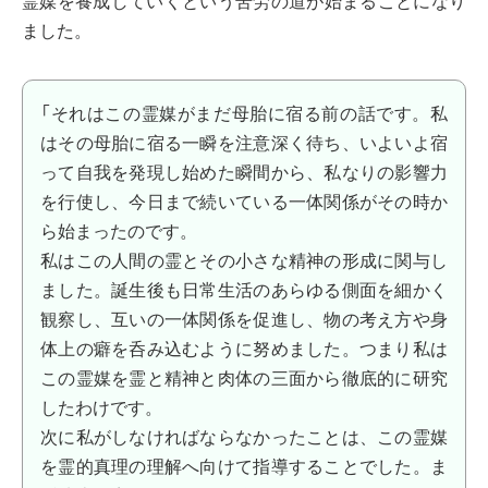
霊媒を養成していくという苦労の道が始まることになり
ました。
「それはこの霊媒がまだ母胎に宿る前の話です。私
はその母胎に宿る一瞬を注意深く待ち、いよいよ宿
って自我を発現し始めた瞬間から、私なりの影響力
を行使し、今日まで続いている一体関係がその時か
ら始まったのです。
私はこの人間の霊とその小さな精神の形成に関与し
ました。誕生後も日常生活のあらゆる側面を細かく
観察し、互いの一体関係を促進し、物の考え方や身
体上の癖を呑み込むように努めました。つまり私は
この霊媒を霊と精神と肉体の三面から徹底的に研究
したわけです。
次に私がしなければならなかったことは、この霊媒
を霊的真理の理解へ向けて指導することでした。ま