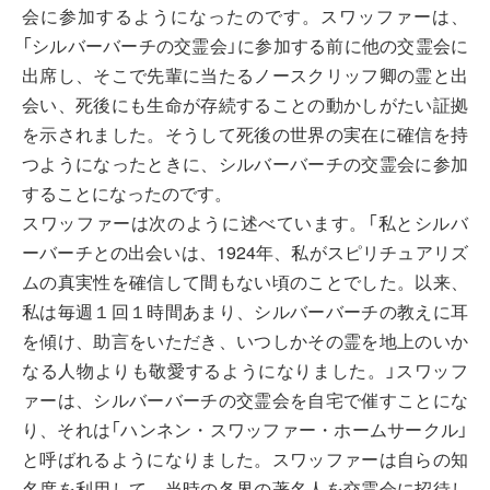
会に参加するようになったのです。スワッファーは、
「シルバーバーチの交霊会」に参加する前に他の交霊会に
出席し、そこで先輩に当たるノースクリッフ卿の霊と出
会い、死後にも生命が存続することの動かしがたい証拠
を示されました。そうして死後の世界の実在に確信を持
つようになったときに、シルバーバーチの交霊会に参加
することになったのです。
スワッファーは次のように述べています。「私とシルバ
ーバーチとの出会いは、1924年、私がスピリチュアリズ
ムの真実性を確信して間もない頃のことでした。以来、
私は毎週１回１時間あまり、シルバーバーチの教えに耳
を傾け、助言をいただき、いつしかその霊を地上のいか
なる人物よりも敬愛するようになりました。」スワッフ
ァーは、シルバーバーチの交霊会を自宅で催すことにな
り、それは「ハンネン・スワッファー・ホームサークル」
と呼ばれるようになりました。スワッファーは自らの知
名度を利用して、当時の各界の著名人を交霊会に招待し