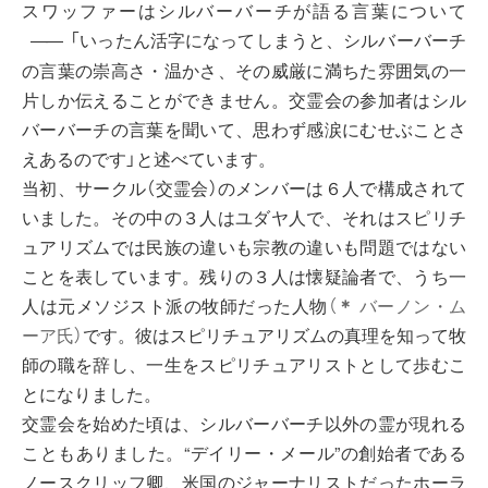
スワッファーはシルバーバーチが語る言葉について
「いったん活字になってしまうと、シルバーバーチ
――
の言葉の崇高さ・温かさ、その威厳に満ちた雰囲気の一
片しか伝えることができません。交霊会の参加者はシル
バーバーチの言葉を聞いて、思わず感涙にむせぶことさ
えあるのです」と述べています。
当初、サークル（交霊会）のメンバーは６人で構成されて
いました。その中の３人はユダヤ人で、それはスピリチ
ュアリズムでは民族の違いも宗教の違いも問題ではない
ことを表しています。残りの３人は懐疑論者で、うち一
人は元メソジスト派の牧師だった人物
（
＊
バーノン・ム
ーア氏）
です。彼はスピリチュアリズムの真理を知って牧
師の職を辞し、一生をスピリチュアリストとして歩むこ
とになりました。
交霊会を始めた頃は、シルバーバーチ以外の霊が現れる
こともありました。“デイリー・メール”の創始者である
ノースクリッフ卿、米国のジャーナリストだったホーラ