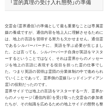
「霊的真理の受け入れ態勢」の準備
交霊会（霊界通信）の準備として最も重要なことは専属霊
媒の養成ですが、通信内容を地上人に理解させるために
は、地上の言語を習得する努力も欠かせません。通信霊
であるシルバーバーチに、英語を学ぶ必要が生じまし
た。とは言っても、シルバーバーチ自身が英語をマスタ
ーするということではなく、それは霊界からのメッセー
ジを地上の言語に表現する役目を担った霊の仕事でし
た。つまり英語の習得は霊団の分業体制の中で進められ
ていくことであって、霊界側の霊媒（レッドインディアン
霊）の役割だったのです。
霊界サイドでは地上の言語をマスターする一方、霊界か
らのメッセージ（通信内容）を受け取った交霊会の参加者
たちが、その知識を広めるための地上サイドの態勢も整