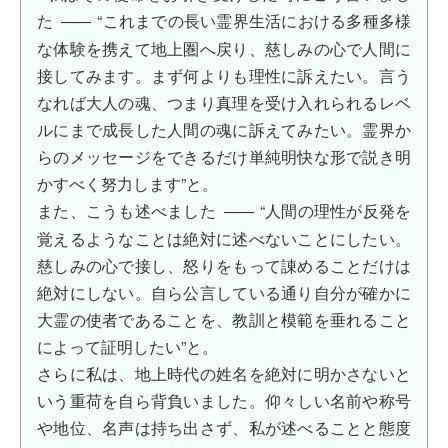
た
“これまでの長い霊界生活における多種多様
――
な体験を携えて地上圏へ戻り、慈しみの心で人間に
接してみます。まず何よりも理性に訴えたい。言う
なれば大人の魂、つまり真理を受け入れられるレベ
ルにまで成長した人間の魂に訴えてみたい。霊界か
らのメッセージをできるだけ単純明快な形で説き明
かすべく努力します”と。
また、こうも述べました
“人間の理性が反発を
――
覚えるようなことは絶対に述べないことにしたい。
慈しみの心で接し、怒りをもって諌めることだけは
絶対にしない。自ら公言している通り自分が確かに
大霊の使者であることを、教訓と模範を垂れること
によって証明したい”と。
さらに私は、地上時代の姓名を絶対に明かさないと
いう重荷を自ら背負いました。仰々しい名前や称号
や地位、名声は持ち出さず、私が述べることと態度