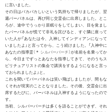
に言いました。
その日はバカバカしいという気持ちで帰りましたが、翌
週バーバネルは、再び同じ交霊会に出席しました。とこ
ろが、途中でうっかり居眠りをしてしまい、目を覚まし
たバーバネルが慌てて非礼を詫びると、すぐ隣に座って
いた人が「あなたは今、入神してインディアンになって
いましたよ」と言ってから、こう続けました。「入神中に
あなたの指導霊
（
＊
シルバーバーチ）
が名前を名乗ってか
ら、今日までずっとあなたを指導してきて、そのうちス
ピリチュアリストの集会で講演をするようになると言っ
ておられましたよ」と。
これを聞いてバーバネルは笑い飛ばしましたが、間もな
くそれが現実のこととなりました。その後、交霊会に出
席するたびに、バーバネルは入神するようになったので
す。
当初、シルバーバーチは多くを語ることができず、それ