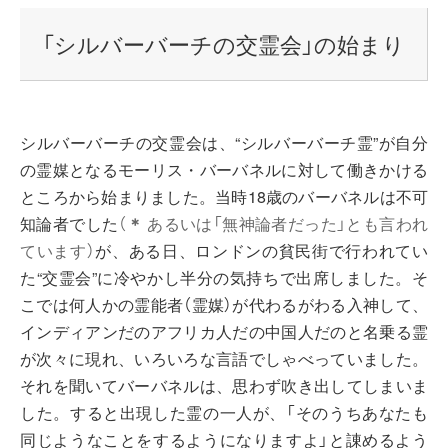
「シルバーバーチの交霊会」の始まり
シルバーバーチの交霊会は、“シルバーバーチ霊”が自分
の霊媒となるモーリス・バーバネルに対して働きかける
ところから始まりました。当時18歳のバーバネルは不可
知論者でした
（
＊
あるいは「無神論者だった」とも言われ
ています）
が、ある日、ロンドンの貧民街で行われてい
た“交霊会”に冷やかし半分の気持ちで出席しました。そ
こでは何人かの霊能者（霊媒）が代わるがわる入神して、
インディアンだのアフリカ人だの中国人だのと名乗る霊
が次々に現れ、いろいろな言語でしゃべっていました。
それを聞いてバーバネルは、思わず吹き出してしまいま
した。すると出現した霊の一人が、「そのうちあなたも
同じようなことをするようになりますよ」と諌めるよう