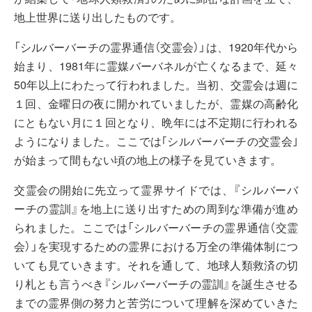
地上世界に送り出したものです。
「シルバーバーチの霊界通信（交霊会）」は、1920年代から
始まり、1981年に霊媒バーバネルが亡くなるまで、延々
50年以上にわたって行われました。当初、交霊会は週に
１回、金曜日の夜に開かれていましたが、霊媒の高齢化
にともない月に１回となり、晩年には不定期に行われる
ようになりました。ここでは｢シルバーバーチの交霊会｣
が始まって間もない頃の地上の様子を見ていきます。
交霊会の開始に先立って霊界サイドでは、『シルバーバ
ーチの霊訓』を地上に送り出すための周到な準備が進め
られました。ここでは「シルバーバーチの霊界通信（交霊
会）」を実現するための霊界における万全の準備体制につ
いても見ていきます。それを通して、地球人類救済の切
り札とも言うべき『シルバーバーチの霊訓』を誕生させる
までの霊界側の努力と苦労について理解を深めていきた