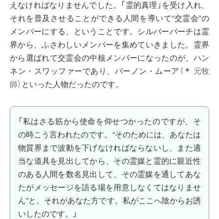
えなければなりませんでした。「霊的真理」を受け入れ、
それを普及させることができる人間を導いて“交霊会”の
メンバーにする、ということです。シルバーバーチは霊
界から、ふさわしいメンバーを集めていきました。霊界
から選ばれて交霊会の中核メンバーになったのが、ハン
ネン・スワッファーであり、バーノン・ムーア
（
＊
元牧
師）
といった人物だったのです。
「私はさる筋から使命を仰せつかったのですが、そ
の時こう言われたのです。“そのためには、あなたは
物質界まで波動を下げなければならないし、また適
当な道具を見出してから、その霊媒と霊的に親近性
のある人間を数名見出して、その霊媒を通してあな
たがメッセージを語る場を用意しなくてはなりませ
ん”と。それがあなた方です。私がここへ陰からお誘
いしたのです。」