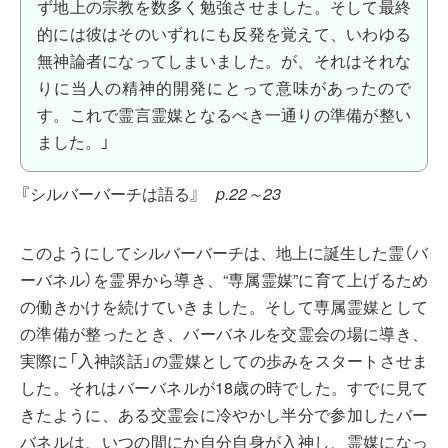
ず地上の宗教を数多く勉強させました。そして最終
的には彼はそのいずれにも反発を覚えて、いわゆる
無神論者になってしまいました。が、それはそれな
りに当人の精神的開発にとって意味があったので
す。これで霊言霊媒となるべき一通りの準備が整い
ました。」
『シルバーバーチは語る』
p.22～23
このようにしてシルバーバーチは、地上に誕生した霊（バ
ーバネル）を霊界から導き、“専属霊媒”に育て上げるため
の働きかけを続けていきました。そして専属霊媒として
の準備が整ったとき、バーバネルを交霊会の場に導き、
実際に「入神談話」の霊媒としての歩みをスタートさせま
した。それはバーバネルが18歳の時でした。すでに見て
きたように、ある交霊会に冷やかし半分で参加したバー
バネルは、いつの間にか自分自身が入神し、霊媒になっ