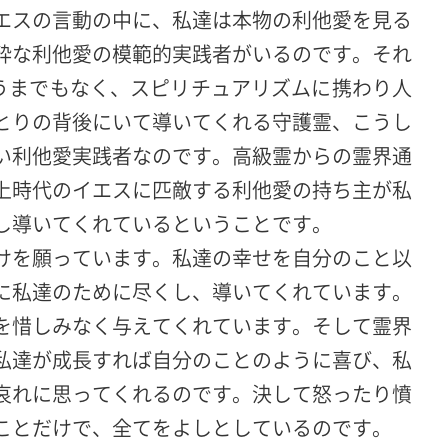
エスの言動の中に、私達は本物の利他愛を見る
粋な利他愛の模範的実践者がいるのです。それ
言うまでもなく、スピリチュアリズムに携わり人
とりの背後にいて導いてくれる守護霊、こうし
い利他愛実践者なのです。高級霊からの霊界通
上時代のイエスに匹敵する利他愛の持ち主が私
し導いてくれているということです。
けを願っています。私達の幸せを自分のこと以
に私達のために尽くし、導いてくれています。
を惜しみなく与えてくれています。そして霊界
私達が成長すれば自分のことのように喜び、私
哀れに思ってくれるのです。決して怒ったり憤
ことだけで、全てをよしとしているのです。