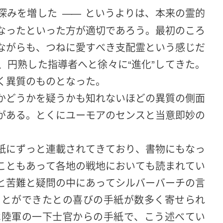
深みを増した
というよりは、本来の霊的
――
なったといった方が適切であろう。最初のころ
ながらも、つねに愛すべき支配霊という感じだ
、円熟した指導者へと徐々に“進化”してきた。
く異質のものとなった。
かどうかを疑うかも知れないほどの異質の側面
がある。とくにユーモアのセンスと当意即妙の
紙にずっと連載されてきており、書物にもなっ
こともあって各地の戦地においても読まれてい
と苦難と疑問の中にあってシルバーバーチの言
ことができたとの喜びの手紙が数多く寄せられ
は陸軍の一下士官からの手紙で、こう述べてい