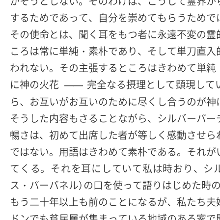
かそうとしない。そのわけは、こうして霊界か
するためであって、自分を崇めてもらうためで
その使命とは、聞く耳をもつ者に永遠不変の霊
ころは常に単純・素朴であり、そして単刀直入
われない。その主張するところはきわめて単純
に神の火花
完全なる摂理として顕現して
――
ら、お互いがお互いのために尽くし合うのが神
そうした内容もさることながら、シルバーバー
暢さは、初めて出席した者が等しく感動させら
ではない。用語はきわめて素朴である。それが
てくる。それを耳にしていて私は時おり、シ
ス・バーバネル）の口を使って語りはじめた時
もう二十年以上も前のことになるが、私たち夫
ドンでも貧民層が集まっている地域のある家で