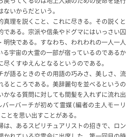
ら戻ってくるのは地上人類のための使命を遂行
はないからだという。
的真理を説くこと、これに尽きる。その説くと
的である。宗派や信条やドグマにはいっさい囚
・明快である。すなわち、われわれの一人一人
いる宇宙の大霊の一部が宿っているのであるか
に尽くすゆえんとなるというのである。
チが語るときのその用語の巧みさ、美しさ、流
れるところである。美辞麗句を並べるというの
いかなる質問に対しても間髪を入れずに流れ出
ルバーバーチが初めて霊媒（編者の主人モーリ
のことを思い出すことがある。
婦は、あるスピリチュアリストの招きで、ロン
開かれている交霊会に出席した。第一回目の時