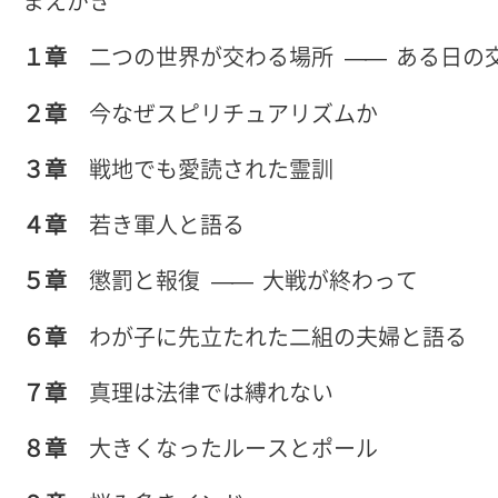
まえがき
１章
二つの世界が交わる場所
ある日の
――
２章
今なぜスピリチュアリズムか
３章
戦地でも愛読された霊訓
４章
若き軍人と語る
５章
懲罰と報復
大戦が終わって
――
６章
わが子に先立たれた二組の夫婦と語る
７章
真理は法律では縛れない
８章
大きくなったルースとポール