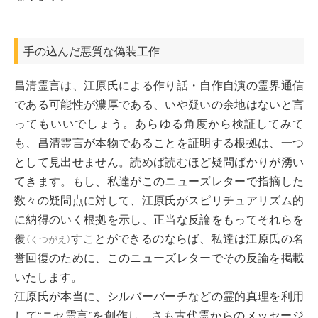
手の込んだ悪質な偽装工作
昌清霊言は、江原氏による作り話・自作自演の霊界通信
である可能性が濃厚である、いや疑いの余地はないと言
ってもいいでしょう。あらゆる角度から検証してみて
も、昌清霊言が本物であることを証明する根拠は、一つ
として見出せません。読めば読むほど疑問ばかりが湧い
てきます。もし、私達がこのニューズレターで指摘した
数々の疑問点に対して、江原氏がスピリチュアリズム的
に納得のいく根拠を示し、正当な反論をもってそれらを
覆
すことができるのならば、私達は江原氏の名
（
くつがえ
）
誉回復のために、このニューズレターでその反論を掲載
いたします。
江原氏が本当に、シルバーバーチなどの霊的真理を利用
して“ニセ霊言”を創作し、さも古代霊からのメッセージ