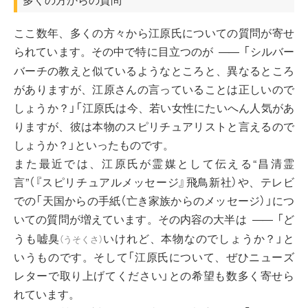
ここ数年、多くの方々から江原氏についての質問が寄せ
られています。その中で特に目立つのが
「シルバー
――
バーチの教えと似ているようなところと、異なるところ
がありますが、江原さんの言っていることは正しいので
しょうか？」「江原氏は今、若い女性にたいへん人気があ
りますが、彼は本物のスピリチュアリストと言えるので
しょうか？」といったものです。
また最近では、江原氏が霊媒として伝える“昌清霊
言”（『スピリチュアルメッセージ』飛鳥新社）や、テレビ
での「天国からの手紙（亡き家族からのメッセージ）」につ
いての質問が増えています。その内容の大半は
「ど
――
うも
嘘臭
いけれど、本物なのでしょうか？」と
（
うそくさ
）
いうものです。そして「江原氏について、ぜひニューズ
レターで取り上げてください」との希望も数多く寄せら
れています。