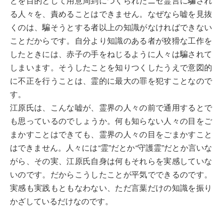
とを目的として用意周到につくられたニセ霊言に騙され
る人々を、責めることはできません。なぜなら嘘を見抜
くのは、騙そうとする者以上の知識がなければできない
ことだからです。自分より知識のある者が狡猾な工作を
したときには、赤子の手をねじるように人々は騙されて
しまいます。そうしたことを知りつくしたうえで意図的
に不正を行うことは、霊的に最大の罪を犯すことなので
す。
江原氏は、こんな嘘が、霊界の人々の前で通用するとで
も思っているのでしょうか。何も知らない人々の目をご
まかすことはできても、霊界の人々の目をごまかすこと
はできません。人々には“霊”だとか“守護霊”だとか言いな
がら、その実、江原氏自身は何もそれらを実感していな
いのです。だからこうしたことが平気でできるのです。
実感も実践もともなわない、ただ言葉だけの知識を振り
かざしているだけなのです。