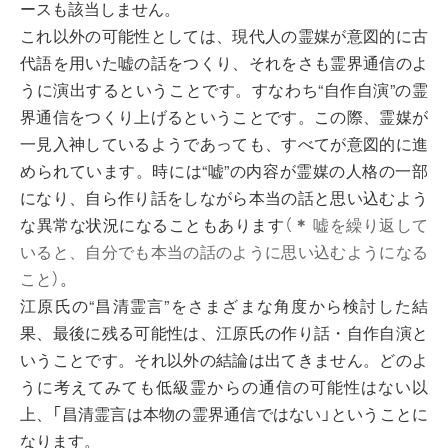
ースも該当しません。
これ以外の可能性としては、現代人の霊媒が意図的に古
代語を用いた嘘の話をつくり、それをさも霊界通信のよ
うに演出するということです。すなわち“自作自演”の霊
界通信をつくり上げるということです。この際、霊媒が
一見入神しているようであっても、すべてが意図的に進
められています。時には“嘘”の内容が霊媒の人格の一部
になり、自ら作り話をしながら本当の話と思い込むよう
な異常な状況になることもあります
（
＊
嘘を繰り返して
いると、自分でも本当の話のように思い込むようになる
こと）
。
江原氏の“昌清霊言”をさまざまな角度から検討した結
果、最後に残る可能性は、江原氏の作り話・自作自演と
いうことです。それ以外の結論は出てきません。どのよ
うに考えてみても低級霊からの通信の可能性はない以
上、「昌清霊言は本物の霊界通信ではない」ということに
なります。