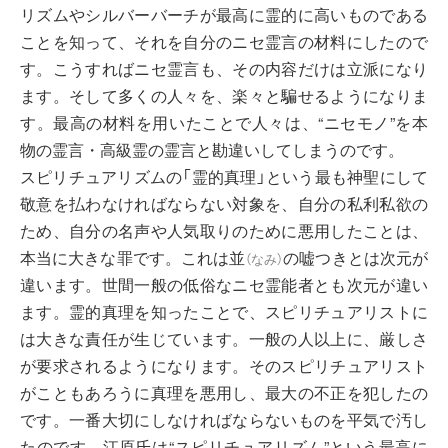
リズムやシルバーバーチが最高に霊的に高いものである
ことを知って、それを自分のニセ霊言の材料にしたので
す。こうすればニセ霊言も、その内容だけは立派になり
ます。そして多くの人々を、楽々と騙せるようになりま
す。最高の材料を用いたことで人々は、“ニセモノ”を本
物の霊言・高級霊の霊言と勘違いしてしまうのです。
スピリチュアリズムの「霊的真理」という最も神聖にして
敬意を払わなければならない対象を、自分の私利私欲の
ため、自分の名声や人気取りのために悪用したことは、
本当に大きな罪です。これは
並
の嘘つきとは次元が
（
なみ
）
違います。世間一般の低俗なニセ霊能者とも次元が違い
ます。霊的真理を知ったことで、スピリチュアリストに
は大きな責任が生じています。一般の人以上に、厳しさ
が要求されるようになります。そのスピリチュアリスト
がこともあろうに真理を悪用し、最大の不正を犯したの
です。一番大切にしなければならないものを平気で汚し
たのです。江原氏は“スピリチュアリズム”という最高に