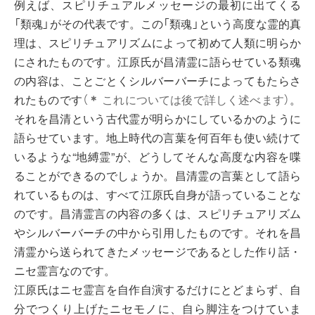
例えば、スピリチュアルメッセージの最初に出てくる
「類魂」がその代表です。この「類魂」という高度な霊的真
理は、スピリチュアリズムによって初めて人類に明らか
にされたものです。江原氏が昌清霊に語らせている類魂
の内容は、ことごとくシルバーバーチによってもたらさ
れたものです
（
＊
これについては後で詳しく述べます）
。
それを昌清という古代霊が明らかにしているかのように
語らせています。地上時代の言葉を何百年も使い続けて
いるような“地縛霊”が、どうしてそんな高度な内容を喋
ることができるのでしょうか。昌清霊の言葉として語ら
れているものは、すべて江原氏自身が語っていることな
のです。昌清霊言の内容の多くは、スピリチュアリズム
やシルバーバーチの中から引用したものです。それを昌
清霊から送られてきたメッセージであるとした作り話・
ニセ霊言なのです。
江原氏はニセ霊言を自作自演するだけにとどまらず、自
分でつくり上げたニセモノに、自ら脚注をつけていま