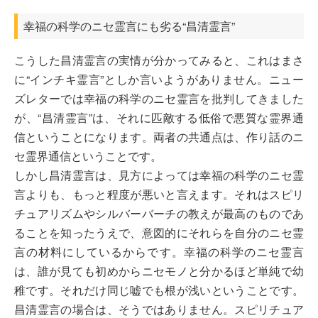
幸福の科学のニセ霊言にも劣る“昌清霊言”
こうした昌清霊言の実情が分かってみると、これはまさ
に“インチキ霊言”としか言いようがありません。ニュー
ズレターでは幸福の科学のニセ霊言を批判してきました
が、“昌清霊言”は、それに匹敵する低俗で悪質な霊界通
信ということになります。両者の共通点は、作り話のニ
セ霊界通信ということです。
しかし昌清霊言は、見方によっては幸福の科学のニセ霊
言よりも、もっと程度が悪いと言えます。それはスピリ
チュアリズムやシルバーバーチの教えが最高のものであ
ることを知ったうえで、意図的にそれらを自分のニセ霊
言の材料にしているからです。幸福の科学のニセ霊言
は、誰が見ても初めからニセモノと分かるほど単純で幼
稚です。それだけ同じ嘘でも根が浅いということです。
昌清霊言の場合は、そうではありません。スピリチュア