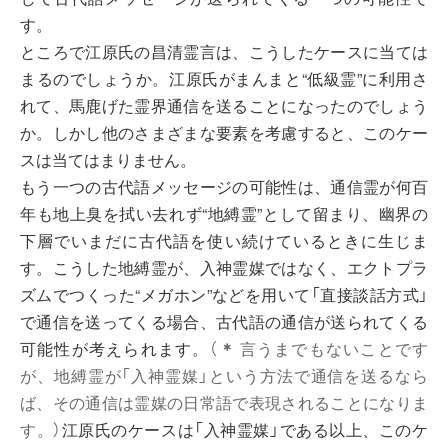
す。
ところで江原氏の昌清霊言は、こうしたケースに当ては
まるのでしょうか。江原氏がまんまと“低級霊”に利用さ
れて、馬鹿げた霊界通信を送ることになったのでしょう
か。しかし他のさまざまな要素を考慮すると、このケー
スは当てはまりません。
もう一つの古代語メッセージの可能性は、通信霊が何百
年も地上臭を拭い去れず“地縛霊”として留まり、幽界の
下層でいまだに古代語を使い続けているときに生じま
す。こうした地縛霊が、入神霊媒ではなく、エクトプラ
ズムでつくった“メガホン”などを用いて「直接談話方式」
で通信を送ってくる場合、古代語の通信が送られてくる
可能性が考えられます。
（
＊
言うまでもないことです
が、地縛霊が「入神霊媒」という方法で通信を送るなら
ば、その通信は霊媒の日常語で表現されることになりま
す。）
江原氏のケースは「入神霊媒」である以上、このケ