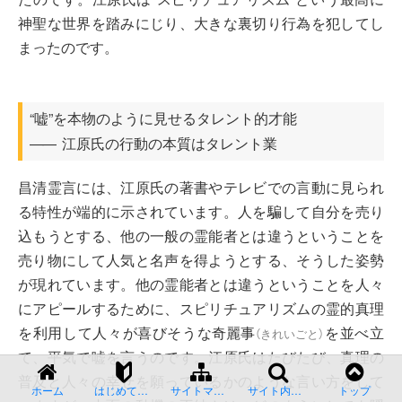
神聖な世界を踏みにじり、大きな裏切り行為を犯してし
まったのです。
“嘘”を本物のように見せるタレント的才能
江原氏の行動の本質はタレント業
――
昌清霊言には、江原氏の著書やテレビでの言動に見られ
る特性が端的に示されています。人を騙して自分を売り
込もうとする、他の一般の霊能者とは違うということを
売り物にして人気と名声を得ようとする、そうした姿勢
が現れています。他の霊能者とは違うということを人々
にアピールするために、スピリチュアリズムの霊的真理
を利用して人々が喜びそうな
奇麗事
を並べ立
（
きれいごと
）
て、平気で嘘を言うのです。江原氏はたびたび、真理の
普及と人々の幸せを願っているかのような言い方をして
ホーム
はじめての方へ
サイトマップ
サイト内検索
トップ