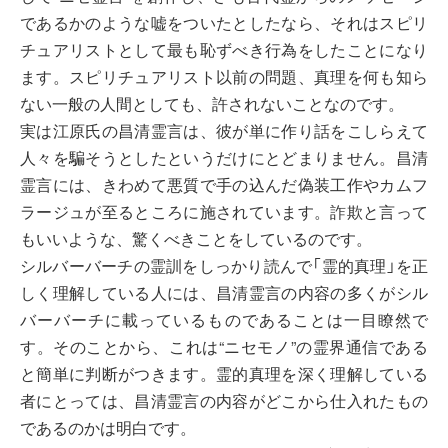
であるかのような嘘をついたとしたなら、それはスピリ
チュアリストとして最も恥ずべき行為をしたことになり
ます。スピリチュアリスト以前の問題、真理を何も知ら
ない一般の人間としても、許されないことなのです。
実は江原氏の昌清霊言は、彼が単に作り話をこしらえて
人々を騙そうとしたというだけにとどまりません。昌清
霊言には、きわめて悪質で手の込んだ偽装工作やカムフ
ラージュが至るところに施されています。詐欺と言って
もいいような、驚くべきことをしているのです。
シルバーバーチの霊訓をしっかり読んで「霊的真理」を正
しく理解している人には、昌清霊言の内容の多くがシル
バーバーチに載っているものであることは一目瞭然で
す。そのことから、これは“ニセモノ”の霊界通信である
と簡単に判断がつきます。霊的真理を深く理解している
者にとっては、昌清霊言の内容がどこから仕入れたもの
であるのかは明白です。