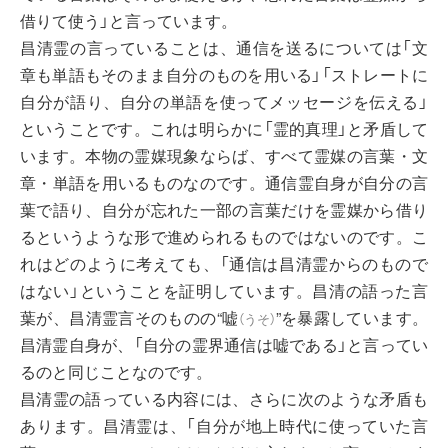
借りて使う」と言っています。
昌清霊の言っていることは、通信を送るについては「文
章も単語もそのまま自分のものを用いる」「ストレートに
自分が語り、自分の単語を使ってメッセージを伝える」
ということです。これは明らかに「霊的真理」と矛盾して
います。本物の霊媒現象ならば、すべて霊媒の言葉・文
章・単語を用いるものなのです。通信霊自身が自分の言
葉で語り、自分が忘れた一部の言葉だけを霊媒から借り
るというような形で進められるものではないのです。こ
れはどのように考えても、「通信は昌清霊からのもので
はない」ということを証明しています。昌清の語った言
葉が、昌清霊言そのものの“
嘘
”を暴露しています。
（
うそ
）
昌清霊自身が、「自分の霊界通信は嘘である」と言ってい
るのと同じことなのです。
昌清霊の語っている内容には、さらに次のような矛盾も
あります。昌清霊は、「自分が地上時代に使っていた言