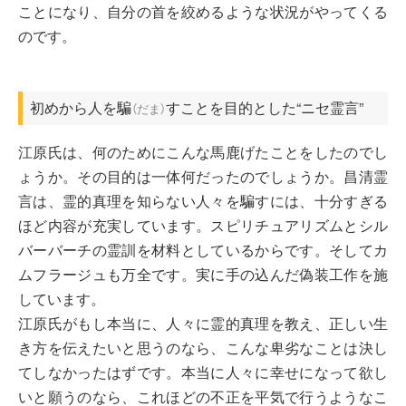
ことになり、自分の首を絞めるような状況がやってくる
のです。
初めから人を
騙
すことを目的とした“ニセ霊言”
（
だま
）
江原氏は、何のためにこんな馬鹿げたことをしたのでし
ょうか。その目的は一体何だったのでしょうか。昌清霊
言は、霊的真理を知らない人々を騙すには、十分すぎる
ほど内容が充実しています。スピリチュアリズムとシル
バーバーチの霊訓を材料としているからです。そしてカ
ムフラージュも万全です。実に手の込んだ偽装工作を施
しています。
江原氏がもし本当に、人々に霊的真理を教え、正しい生
き方を伝えたいと思うのなら、こんな卑劣なことは決し
てしなかったはずです。本当に人々に幸せになって欲し
いと願うのなら、これほどの不正を平気で行うようなこ