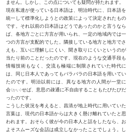
ません。しかし、この点についても疑問が持たれます。
現在私達が使っている日本語は、明治時代に、日本語を
統一して標準化しようとの政策によって決定されたもの
です。それ以前の日本語はどうであったのかと言うなら
ば、各地方ごとに方言が用いられ、一定の地域内では一
つの方言が支配的でした。隣接している地方と地方でさ
えも、互いに理解しにくい、聞き取りにくいというのが
当たり前のことだったのです。現在のような交通手段も
情報技術もなく、交流も極端に制限されていた時代に
は、同じ日本人であってもバラバラの日本語を用いてい
たのです。明治以前には、異なる地方の人間が一堂に
会
せば、意思の疎通に不自由することもたびたびだ
（
かい
）
ったのです。
こうした状況を考えると、昌清が地上時代に用いていた
言葉は、現代の日本語からは大きく懸け離れていたと思
われます。おそらく彼が今の日本人と話をしたなら、お
よそスムーズな会話は成立しなかったことでしょう。し