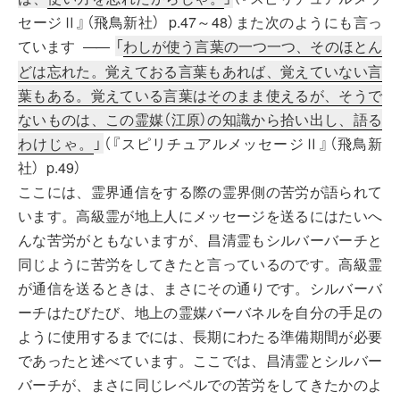
セージⅡ』
（飛鳥新社） p.47～48）また次のようにも言っ
ています
「
わしが使う言葉の一つ一つ、そのほとん
――
どは忘れた。覚えておる言葉もあれば、覚えていない言
葉もある。覚えている言葉はそのまま使えるが、そうで
ないものは、この霊媒（江原）の知識から拾い出し、語る
わけじゃ。
」
（
『スピリチュアルメッセージⅡ』
（飛鳥新
社） p.49）
ここには、霊界通信をする際の霊界側の苦労が語られて
います。高級霊が地上人にメッセージを送るにはたいへ
んな苦労がともないますが、昌清霊もシルバーバーチと
同じように苦労をしてきたと言っているのです。高級霊
が通信を送るときは、まさにその通りです。シルバーバ
ーチはたびたび、地上の霊媒バーバネルを自分の手足の
ように使用するまでには、長期にわたる準備期間が必要
であったと述べています。ここでは、昌清霊とシルバー
バーチが、まさに同じレベルでの苦労をしてきたかのよ