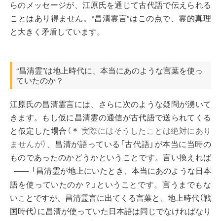
らのメッセージが、江原氏を通じて古代語で伝えられる
ことはあり得ません。“昌清霊言”はこの点で、霊的真理
と大きく矛盾しています。
“昌清霊”は地上時代に、本当にあのような言葉を使っ
ていたのか？
江原氏の昌清霊言には、さらに次のような疑問が湧いて
きます。もし仮に昌清霊の通信が古代語で送られてくる
と仮定した場合
（
＊
実際にはそうしたことは絶対にあり
ませんが）
、昌清が語っている「古代語」が本当に当時の
ものであったのかどうかということです。言い換えれば
「昌清霊が地上にいたとき、本当にあのような日本
――
語を使っていたのか？」ということです。言うまでもな
いことですが、昌清霊言に出てくる言葉と、地上時代（戦
国時代）に昌清が使っていた日本語は同じでなければなり