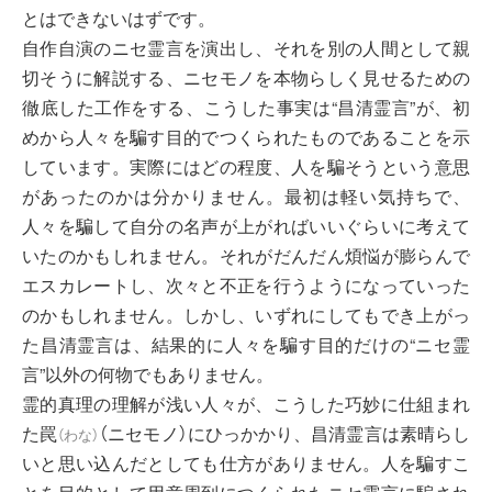
とはできないはずです。
自作自演のニセ霊言を演出し、それを別の人間として親
切そうに解説する、ニセモノを本物らしく見せるための
徹底した工作をする、こうした事実は“昌清霊言”が、初
めから人々を騙す目的でつくられたものであることを示
しています。実際にはどの程度、人を騙そうという意思
があったのかは分かりません。最初は軽い気持ちで、
人々を騙して自分の名声が上がればいいぐらいに考えて
いたのかもしれません。それがだんだん煩悩が膨らんで
エスカレートし、次々と不正を行うようになっていった
のかもしれません。しかし、いずれにしてもでき上がっ
た昌清霊言は、結果的に人々を騙す目的だけの“ニセ霊
言”以外の何物でもありません。
霊的真理の理解が浅い人々が、こうした巧妙に仕組まれ
た
罠
（ニセモノ）にひっかかり、昌清霊言は素晴らし
（
わな
）
いと思い込んだとしても仕方がありません。人を騙すこ