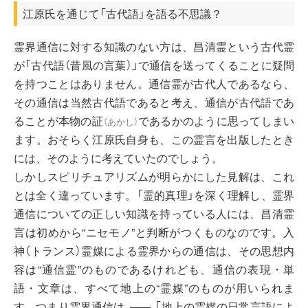
江原氏を通じて「古代語」を語る不思議？
霊界通信に対する知識のない方は、昌清霊という古代霊
が「古代語（昔風の言葉）」で通信を送ってくることに疑問
を持つことはありません。通信霊が古代人であるなら、
その通信は当然古代語であると考え、通信が古代語であ
ることが本物の
証
であるかのように思ってしまい
（
あかし
）
ます。おそらく江原氏自身も、この霊言を出版したとき
には、そのように考えていたのでしょう。
しかしスピリチュアリズムが明らかにした見解は、これ
とは全く違っています。「霊的真理」を深く理解し、霊界
通信についての正しい知識を持っている人には、昌清霊
言は初めから“ニセモノ”と判断がつくものなのです。入
神（トランス）霊媒による霊界からの通信は、その思想内
容は“通信霊”のものであるけれども、通信の表現・単
語・文章は、すべて地上の“霊媒”のものが用いられま
す。つまり霊界通信は
「地上の霊媒の日常言語によ
――