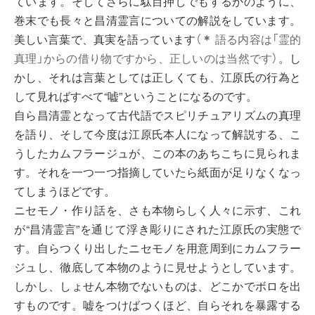
ています。そしてさらに駄目押しでもするかのように、
巻末でも長々と昌清霊言についての解説をしています。
美しい言葉で、真実を語っています
（
＊
語る内容は「霊的
真理」からの借り物ですから、正しいのは当然です）
。し
かし、それは言葉としては正しくても、江原氏の行為と
して見ればすべて“嘘”ということになるのです。
自ら昌清霊となって古代語でスピリチュアリズムの真理
を語り、そして今度は江原氏本人になって解説する、こ
うしたカムフラージュが、この本のあちこちに見られま
す。それを一つ一つ指摘していたら紙面が足りなくなっ
てしまうほどです。
ニセモノ・作り話を、さも本物らしく人々に示す、これ
が“昌清霊言”を通じて浮き彫りにされた江原氏の実態で
す。自らつくり出したニセモノを用意周到にカムフラー
ジュし、徹底して本物のように見せようとしています。
しかし、しょせん本物でないものは、どこかでボロを出
すものです。嘘をつけばつくほど、自らそれを暴露する