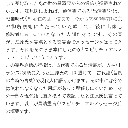
して受け取ったあの世の昌清霊からの通信が掲載されて
います。江原氏によれば、通信霊である“昌清霊”とは、
戦国時代
（
＊
応仁の乱～信長で、今から約500年前）
に京
都御所護衛に当たっていた武士で、後に出家し
修験者
となった人間だそうです。その霊
（
しゅげんじゃ
）
が、江原氏を霊媒とする交霊会でメッセージを送ってき
ます。それをそのまま本にしたのが『スピリチュアルメ
ッセージ』だということです。
この霊界通信の特徴は、古代霊である昌清霊が、入神（ト
ランス）状態に入った江原氏の口を通じて、古代語（昔風
の当時の言葉）で現代人に語りかけます。その中には今で
は使われなくなった用語があって理解しにくいため、そ
の一部を現代語に置き換えて表記したと江原氏は言って
います。以上が昌清霊言（『スピリチュアルメッセージ』）
の概要です。