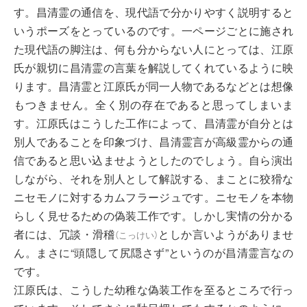
す。昌清霊の通信を、現代語で分かりやすく説明すると
いうポーズをとっているのです。一ページごとに施され
た現代語の脚注は、何も分からない人にとっては、江原
氏が親切に昌清霊の言葉を解説してくれているように映
ります。昌清霊と江原氏が同一人物であるなどとは想像
もつきません。全く別の存在であると思ってしまいま
す。江原氏はこうした工作によって、昌清霊が自分とは
別人であることを印象づけ、昌清霊言が高級霊からの通
信であると思い込ませようとしたのでしょう。自ら演出
しながら、それを別人として解説する、まことに狡猾な
ニセモノに対するカムフラージュです。ニセモノを本物
らしく見せるための偽装工作です。しかし実情の分かる
者には、冗談・
滑稽
としか言いようがありませ
（
こっけい
）
ん。まさに“頭隠して尻隠さず”というのが昌清霊言なの
です。
江原氏は、こうした幼稚な偽装工作を至るところで行っ