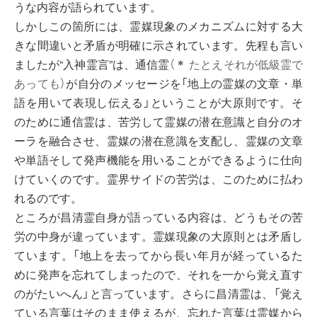
うな内容が語られています。
しかしこの箇所には、霊媒現象のメカニズムに対する大
きな間違いと矛盾が明確に示されています。先程も言い
ましたが“入神霊言”は、通信霊
（
＊
たとえそれが低級霊で
あっても）
が自分のメッセージを「地上の霊媒の文章・単
語を用いて表現し伝える」ということが大原則です。そ
のために通信霊は、苦労して霊媒の潜在意識と自分のオ
ーラを融合させ、霊媒の潜在意識を支配し、霊媒の文章
や単語そして発声機能を用いることができるように仕向
けていくのです。霊界サイドの苦労は、このために払わ
れるのです。
ところが昌清霊自身が語っている内容は、どうもその苦
労の中身が違っています。霊媒現象の大原則とは矛盾し
ています。「地上を去ってから長い年月が経っているた
めに発声を忘れてしまったので、それを一から覚え直す
のがたいへん」と言っています。さらに昌清霊は、「覚え
ている言葉はそのまま使えるが、忘れた言葉は霊媒から