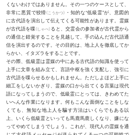
くないわけではありません。その一つのケースとして、
非常に悪質で
狡猾
・知的な“低級霊”が、意図的
（
こうかつ
）
に古代語を演出して伝えてくる可能性があります。霊媒
が古代語を
喋
ると、交霊会の参加者が古代霊から
（
しゃべ
）
の通信と錯覚することを見越して、手の込んだ古代語通
信を演出するのです。その目的は、地上人を徹底してか
らかい、イタズラをすることです。
その際、低級霊は霊媒の中にある古代語の知識を使って
上手に文章を組み立て、言語中枢を強く支配し、強引に
古代語を喋らせるかもしれません。ただしよほど上手に
細工をしないかぎり、霊媒の口から出てくる言葉は現代
語になってしまうので、低級霊にとっては、きわめてた
いへんな作業になります。何もこんな面倒なことをしな
くても、無知な地上人を騙す方法はいくらでもある以
上、いくら低級霊といっても馬鹿馬鹿しくなり、嫌にな
ってやめてしまうでしょう。これが、現代人の霊媒を通
じて古代語メッセージが送られてくる一つの可能性で