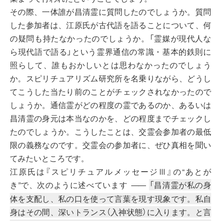
その際、一体誰が昌清霊に質問したのでしょうか。質問
した参加者は、江原氏が古代語を語ることについて、何
の疑問も持たなかったのでしょうか。「霊媒が現代人な
ら現代語で語る」という霊界通信の常識・基本的鉄則に
照らして、誰もおかしいとは思わなかったのでしょう
か。スピリチュアリズム研究所を名乗りながら、どうし
てこうした当たり前のことがチェックされなかったので
しょうか。通信霊がどの程度の霊であるのか、あるいは
昌清霊の身元は本当なのかを、どの程度までチェックし
たのでしょうか。こうしたことは、交霊会参加者の最低
限の義務なのです。交霊会の参加者に、ぜひ真相を聞い
てみたいところです。
江原氏は『スピリチュアルメッセージⅢ』の“あとが
き”で、次のように述べています
「昌清霊が私の身
――
体を支配し、私の口を使って言葉を現す現象です。私自
身はその間、深いトランス（入神状態）に入ります。と言