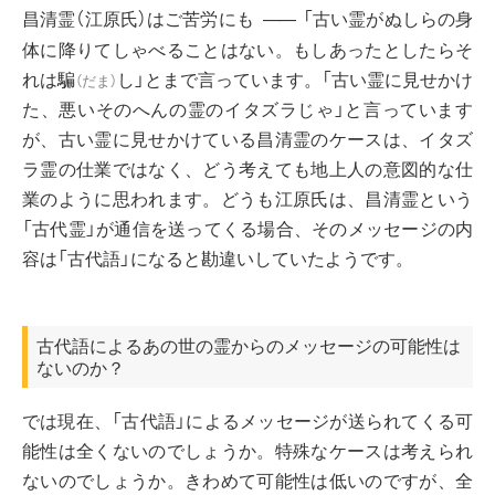
昌清霊（江原氏）はご苦労にも
「古い霊がぬしらの身
――
体に降りてしゃべることはない。もしあったとしたらそ
れは
騙
し」とまで言っています。「古い霊に見せかけ
（
だま
）
た、悪いそのへんの霊のイタズラじゃ」と言っています
が、古い霊に見せかけている昌清霊のケースは、イタズ
ラ霊の仕業ではなく、どう考えても地上人の意図的な仕
業のように思われます。どうも江原氏は、昌清霊という
「古代霊」が通信を送ってくる場合、そのメッセージの内
容は「古代語」になると勘違いしていたようです。
古代語によるあの世の霊からのメッセージの可能性は
ないのか？
では現在、「古代語」によるメッセージが送られてくる可
能性は全くないのでしょうか。特殊なケースは考えられ
ないのでしょうか。きわめて可能性は低いのですが、全