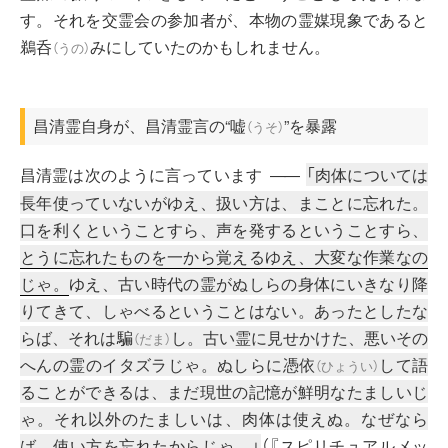
す。それを交霊会の参加者が、本物の霊媒現象であると
鵜呑
みにしていたのかもしれません。
（
うの
）
昌清霊自身が、昌清霊言の“
嘘
”を暴露
（
うそ
）
昌清霊は次のように言っています
「肉体については
――
長年使っていないがゆえ、扱い方は、まことに忘れた。
口を利くということすら、声を発するということすら、
とうに忘れたものを一から覚えるゆえ、大変な作業なの
じゃ。
ゆえ、古い時代の霊がぬしらの身体にいきなり降
りてきて、しゃべるということはない。あったとしたな
らば、それは
騙
し。古い霊に見せかけた、悪いその
（
だま
）
へんの霊のイタズラじゃ。ぬしらに
憑依
して語
（
ひょうい
）
ることができるは、まだ現世の記憶が鮮明なたましいじ
ゃ。それ以外のたましいは、肉体は使えぬ。なぜなら
ば、
使い方を忘れたからじゃ。
」
（
『スピリチュアルメッ