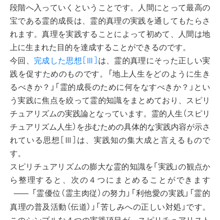
段階へ入っていくということです。人間にとって最高の
宝である霊的成長は、霊的真理の実践を通してもたらさ
れます。真理を実践することによって初めて、人間は地
上に生まれた目的を達成することができるのです。
今回、
完成した思想［Ⅲ］
は、霊的真理にそった正しい実
践を促すためのものです。「地上人生をどのように生き
るべきか？」「霊的成長のために何をなすべきか？」とい
う実践に焦点を絞って霊的知識をまとめており、スピリ
チュアリズムの実践論となっています。霊的人生（スピリ
チュアリズム人生）を歩むための具体的な実践内容が示さ
れている思想［Ⅲ］は、実践知の集大成と言えるもので
す。
スピリチュアリズムの膨大な霊的知識を「実践」の観点か
ら整理すると、次の４つにまとめることができます
「霊優位（霊主肉従）の努力」「利他愛の実践」「霊的
――
真理の普及活動（伝道）」「苦しみへの正しい対処」です。
このシンプルな４つの実践項目が、スピリチュアリスト