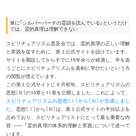
単に「シルバーバーチの霊訓を読んでいる」というだけ
では、霊的真理は理解できない
スピリチュアリズム普及会では、霊的真理の正しい理解
と実践を促すために、第１公式サイトを設けています。
サイトを開設してからすでに15年余りが経過し、年を追
うごとにスピリチュアリズムを真剣に学びたいという方
の閲覧が増えています。
この第１公式サイトに９月初旬、スピリチュアリズムの
思想［Ⅲ］の10章と11章を公開しました。これによって、
スピリチュアリズムの思想［Ⅰ］から［Ⅲ］が完成しまし
た
。思想［Ⅰ］から［Ⅲ］は、第１公式サイトの半分以上を
占めており、スピリチュアリストにとって最も重要な内
容
「霊的真理の体系的理解と実践」について述べて
――
います。