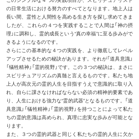
の日常生活における努力のすべてとなります。地上人は
長い間、霊性と人間性を高める生き方を探し求めてきま
したが、これらの４つを実践することで人間は「神の摂
理」に調和し、霊的成長という“真の幸福”に至る歩みがで
きるようになるのです。
さらにこの基本的な４つの実践を、より徹底してレベル
アップさせるための秘訣があります。それが「道具意識」
「犠牲精神」「霊的視野」です。この３つの秘訣は、まさに
スピリチュアリズムの真髄と言えるものです。私たち地
上人が高次元の霊的人生を目指すうえで意識的に取り入
れ、自らに課さなければならない必須の精神的要素であ
り、人生における強力な“霊的武器”となるものです。「道
具意識」「犠牲精神」「霊的視野」を持つことによって私た
ちの霊的意識は高められ、真理に忠実な歩みが可能とな
ります。
また、３つの霊的武器と同じく私たちの霊的人生に欠か