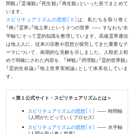
間観」「霊魂観」「死生観」「再生観」といった形でまとめて
います。
スピリチュアリズムの思想［Ⅱ］
は、私たちを取り巻く
「神」「霊界」「地上界」という３つの世界
すなわち“水
――
平軸”にそって霊的知識を整理しています。高級霊界通信
は地上人に、従来の宗教や思想が探究してきた重要なテ
ーマについて、画期的な見解を示しました。人類史上初
めて明確にされた内容を、「神観」「摂理観」「霊的世界観」
「霊的生命論」「地上世界実相論」として体系化していま
す。
＜第１公式サイト・スピリチュアリズムとは＞
スピリチュアリズムの思想［Ⅰ］
時間軸
――
（人間がたどっていくプロセス）
スピリチュアリズムの思想［Ⅱ］
水平軸
――
（人間を取り巻く世界）