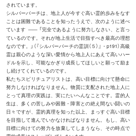
されています。
シルバーバーチは、地上人が今すぐ高い霊的歩みをなす
ことは困難であることを知ったうえで、次のように述べ
ています
「完全であるように努力しなさい、と言っ
――
ているのです。それが地上生活で目指すべき最高の理想
なのです。」（『シルバーバーチの霊訓（５）』・p191）高級
霊は親心のような深い愛情から地上人にあえて高いハー
ドルを示し、可能なかぎり成長してほしいと願って励ま
し続けてくれているのです。
私たちスピリチュアリストは、高い目標に向けて懸命に
努力しなければなりません。物質に支配された地上人に
とって真理の実践は、実にたいへんなことです。霊的人
生は、多くの苦しみや困難・障害との絶え間ない闘いの
日々ですが、霊的真理を知った以上、まっすぐ高い目標
を目指して進んでいかなければなりません。もし、高い
目標に向けての努力を放棄してしまうなら、その時点で