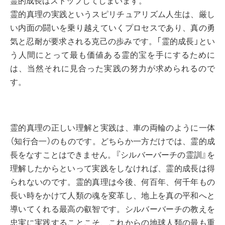
霊的成長はストップしてしまいます。
霊的真理の実践というスピリチュアリズム人生は、厳し
い内面の闘いを乗り越えていくプロセスであり、真の勇
気と忍耐が要求される克己の歩みです。「霊的成長」とい
う人間にとって最も価値ある霊的宝を手にするために
は、当然それに見合った実践の努力が求められるので
す。
霊的真理の正しい理解と実践は、車の両輪のように一体
（知行合一）のものです。どちらか一方だけでは、霊的成
長をなすことはできません。『シルバーバーチの霊訓』を
理解したからといって実践をしなければ、霊的成長は得
られないのです。霊的真理は今後、何百年、何千年もの
長い時をかけて人類の魂を変革し、地上を真の平和へと
導いてくれる最高の叡智です。シルバーバーチの教えを
忠実に実践することこそ、これからの地球人類の最も重